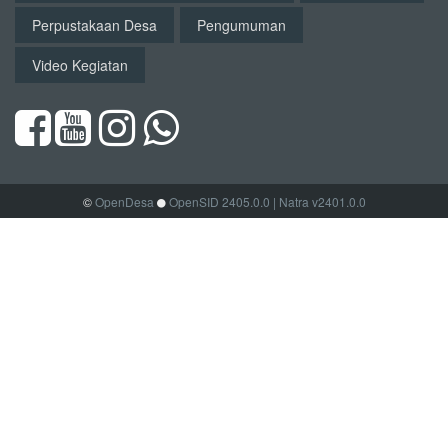
Perpustakaan Desa
Pengumuman
Video Kegiatan
©
OpenDesa
OpenSID 2405.0.0
| Natra v2401.0.0