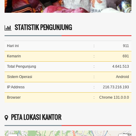
STATISTIK PENGUNJUNG
Hari ini
:
911
Kemarin
:
691
Total Pengunjung
:
4.641.513
Sistem Operasi
:
Android
IP Address
:
216.73.216.193
Browser
:
Chrome 131.0.0.0
PETA LOKASI KANTOR