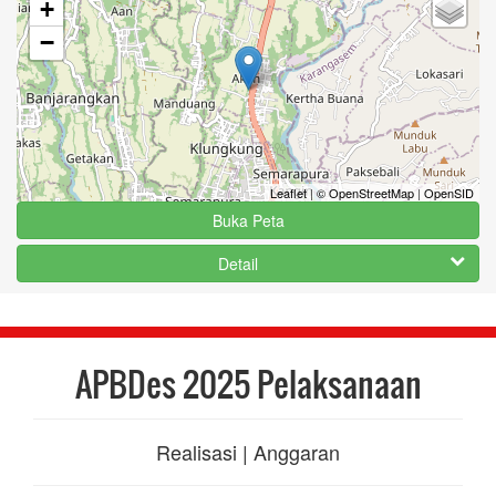
+
−
Leaflet
|
© OpenStreetMap
|
OpenSID
Buka Peta
Detail
APBDes 2025 Pelaksanaan
Realisasi | Anggaran