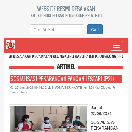
WEBSITE RESMI DESA AKAH
KEC. KLUNGKUNG KAB. KLUNGKUNG PROV. BALI
Cari
Toggle
navigati
A AKAH KECAMATAN KLUNGKUNG KABUPATEN KLUNGKUNG PROVINSI BALI
ARTIKEL
SOSIALISASI PEKARANGAN PANGAN LESTARI (P2L).
25 Juni 2021 09:46:32
NYOMAN SUHARTE
820 Kali Dibaca
Berita Desa
Jumat
25/06/2021
SOSIALISASI
PEKARANGAN