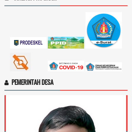
pemerintah...
selengkapnya
Marten Keny Balubun
17 November 2025 11:18:28
4vptP...
selengkapnya
PEMERINTAH DESA