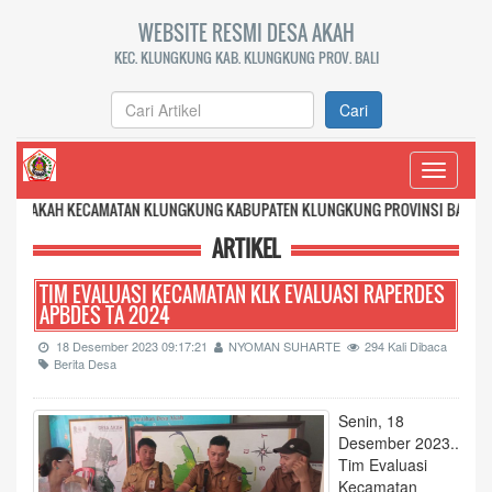
WEBSITE RESMI DESA AKAH
KEC. KLUNGKUNG KAB. KLUNGKUNG PROV. BALI
Cari
Toggle
navigati
KECAMATAN KLUNGKUNG KABUPATEN KLUNGKUNG PROVINSI BALI
ARTIKEL
TIM EVALUASI KECAMATAN KLK EVALUASI RAPERDES
APBDES TA 2024
18 Desember 2023 09:17:21
NYOMAN SUHARTE
294 Kali Dibaca
Berita Desa
Senin, 18
Desember 2023..
Tim Evaluasi
Kecamatan