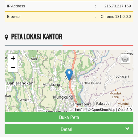
IP Address
:
216.73.217.169
Browser
:
Chrome 131.0.0.0
PETA LOKASI KANTOR
+
−
Leaflet
|
© OpenStreetMap
|
OpenSID
Buka Peta
Detail