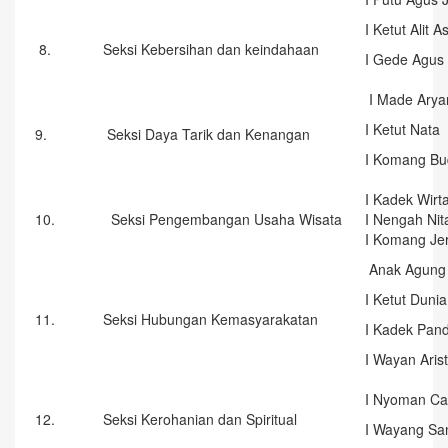
I Ketut Alit A
8.
Seksi Kebersihan dan keindahaan
I Gede Agus 
I Made Arya
I Ketut Nata
9.
Seksi Daya Tarik dan Kenangan
I Komang Bu
I Kadek Wir
10.
Seksi Pengembangan Usaha Wisata
I Nengah Nit
I Komang Jer
Anak Agung
I Ketut Dunia
11.
Seksi Hubungan Kemasyarakatan
I Kadek Pand
I Wayan Arist
I Nyoman Ca
12.
Seksi Kerohanian dan Spiritual
I Wayang Sa