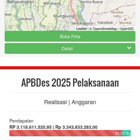
Leaflet
|
© OpenStreetMap
|
OpenSID
Buka Peta
Detail
APBDes 2025 Pelaksanaan
Realisasi | Anggaran
Pendapatan
RP 3.118.611.520,95 | Rp 3.343.833.283,00
93.26 %