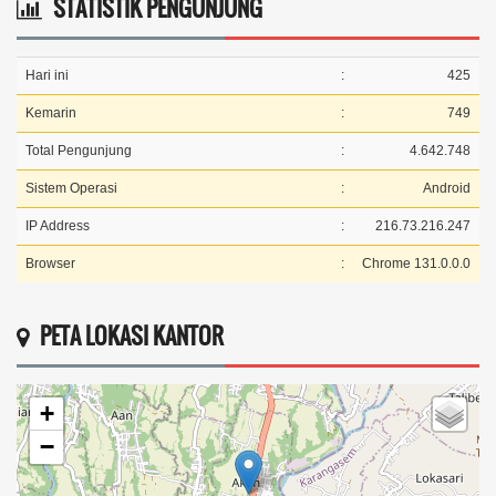
STATISTIK PENGUNJUNG
Hari ini
:
425
Kemarin
:
749
Total Pengunjung
:
4.642.748
Sistem Operasi
:
Android
IP Address
:
216.73.216.247
Browser
:
Chrome 131.0.0.0
PETA LOKASI KANTOR
+
−