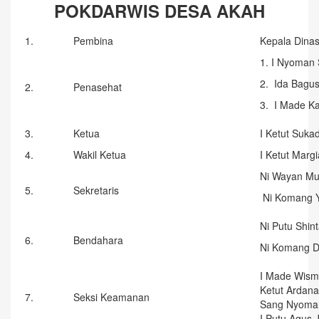
POKDARWIS DESA AKAH
1.
Pembina
Kepala Dinas
1. I Nyoman 
2. Ida Bagu
2.
Penasehat
3. I Made Ka
3.
Ketua
I Ketut Suka
4.
Wakil Ketua
I Ketut Marg
Ni Wayan Mul
5.
Sekretaris
Ni Komang Y
Ni Putu Shint
6.
Bendahara
Ni Komang Di
I Made Wis
Ketut Ardana
7.
Seksi Keamanan
Sang Nyoma
I Putu Agus J