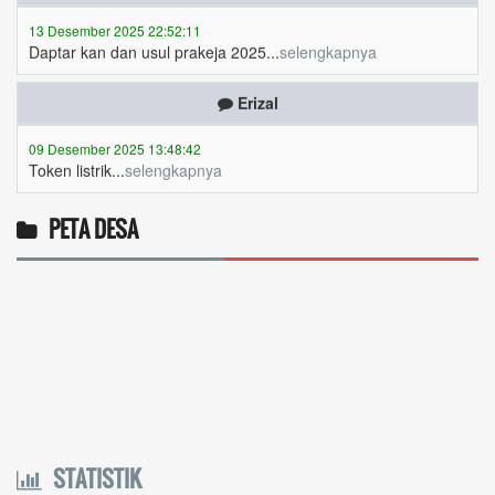
Daptar kan dan usul prakeja 2025...
selengkapnya
Erizal
09 Desember 2025 13:48:42
Token listrik...
selengkapnya
Awin
06 Desember 2025 18:38:17
PETA DESA
Pulsa gratis ...
selengkapnya
Musriadi
06 Desember 2025 14:58:24
Token gratis ...
selengkapnya
Joki
04 Desember 2025 11:32:59
STATISTIK
Token PLN gratis 8626 6412 021...
selengkapnya