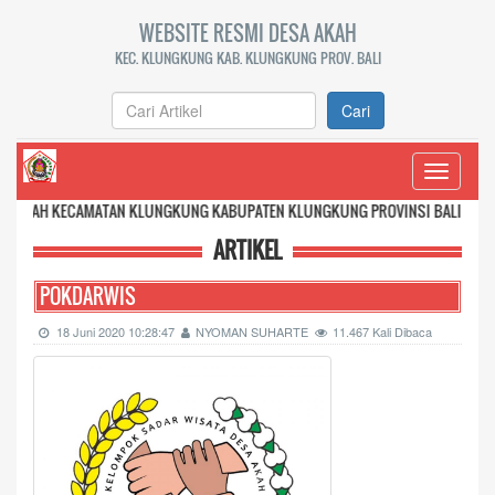
WEBSITE RESMI DESA AKAH
KEC. KLUNGKUNG KAB. KLUNGKUNG PROV. BALI
Cari
Toggle
navigati
MATAN KLUNGKUNG KABUPATEN KLUNGKUNG PROVINSI BALI
ARTIKEL
POKDARWIS
18 Juni 2020 10:28:47
NYOMAN SUHARTE
11.467 Kali Dibaca