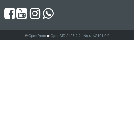
©
OpenDesa
OpenSID 2405.0.0
| Natra v2401.0.0