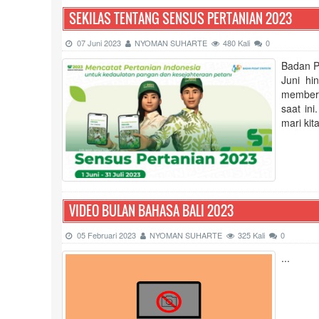
SEKILAS TENTANG SENSUS PERTANIAN 2023
07 Juni 2023
NYOMAN SUHARTE
480 Kali
0
Badan P
Juni hi
memberi
saat in
mari kit
VIDEO BULAN BAHASA BALI 2023
05 Februari 2023
NYOMAN SUHARTE
325 Kali
0
...