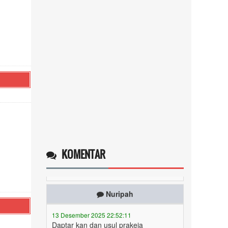
Operlius gulo
14 Desember 2025 19:31:29
Token gratis ...
selengkapnya
KOMENTAR
Nuripah
13 Desember 2025 22:52:11
Daptar kan dan usul prakeja
2025...
selengkapnya