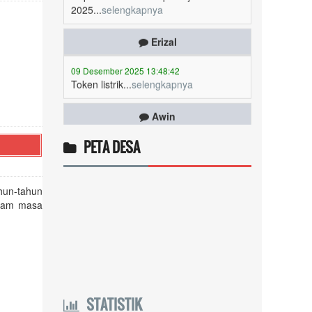
Erizal
09 Desember 2025 13:48:42
Token listrik...
selengkapnya
Awin
06 Desember 2025 18:38:17
Pulsa gratis ...
selengkapnya
PETA DESA
Musriadi
06 Desember 2025 14:58:24
hun-tahun
Token gratis ...
selengkapnya
alam masa
Joki
04 Desember 2025 11:32:59
Token PLN gratis 8626 6412
021...
selengkapnya
STATISTIK