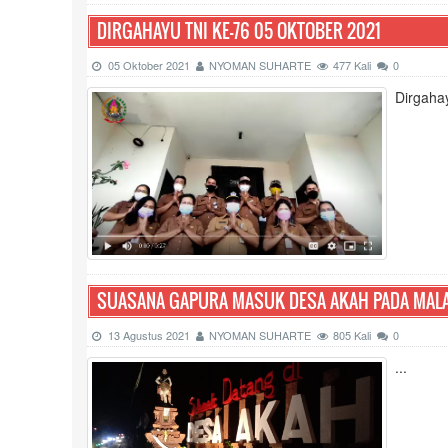
DIRGAHAYU TNI KE-76 05 OKTOBER 2021
05 Oktober 2021
NYOMAN SUHARTE
477 Kali
0
Dirgaha
SUASANA GAPURA MASUK DESA AKAH PADA MAL
13 Agustus 2021
NYOMAN SUHARTE
805 Kali
0
...