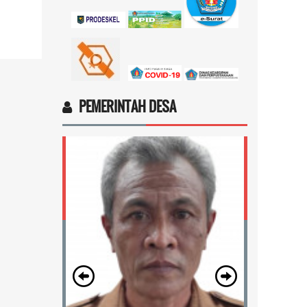
4vptP...
selengkapnya
PEMERINTAH DESA