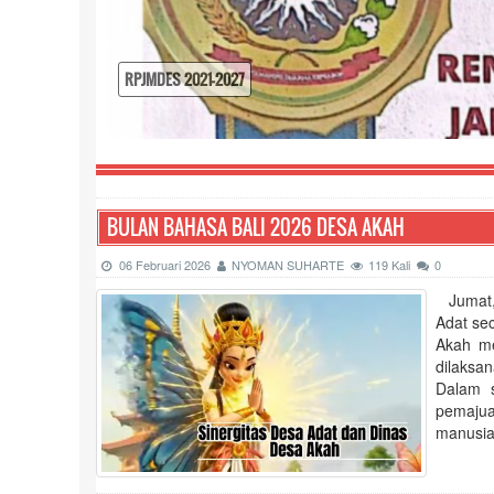
RPJMDES 2021-2027
BULAN BAHASA BALI 2026 DESA AKAH
06 Februari 2026
NYOMAN SUHARTE
119 Kali
0
Jumat, 
Adat se
Akah me
dilaksa
Dalam 
pemajua
manusia 