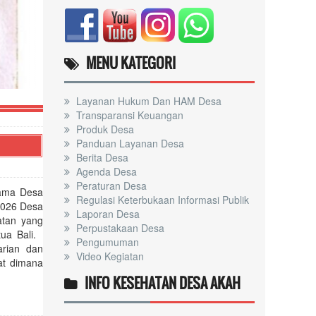
PEMBANGUNAN TPS 3R REGULER KABUPATEN KLUNGKUNG
MENU KATEGORI
Layanan Hukum Dan HAM Desa
Transparansi Keuangan
Produk Desa
Panduan Layanan Desa
Berita Desa
Agenda Desa
Peraturan Desa
sama Desa
Regulasi Keterbukaan Informasi Publik
2026 Desa
Laporan Desa
atan yang
Perpustakaan Desa
tua Bali.
Pengumuman
rian dan
Video Kegiatan
at dimana
INFO KESEHATAN DESA AKAH