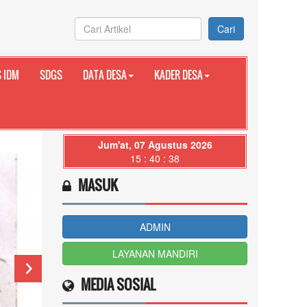
Cari
 IDM
SDGS
DATA DESA
KADER DESA
Jum'at, 07 Agustus 2026
15 : 40 : 40
MASUK
ADMIN
LAYANAN MANDIRI
MEDIA SOSIAL