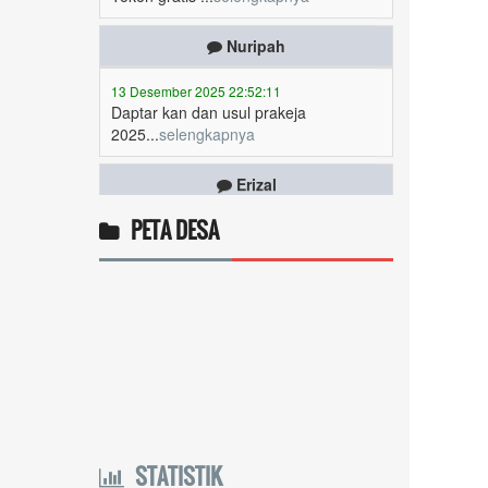
13 Desember 2025 22:52:11
Daptar kan dan usul prakeja
2025...
selengkapnya
Erizal
09 Desember 2025 13:48:42
Token listrik...
selengkapnya
PETA DESA
Awin
06 Desember 2025 18:38:17
Pulsa gratis ...
selengkapnya
Musriadi
06 Desember 2025 14:58:24
Token gratis ...
selengkapnya
STATISTIK
Joki