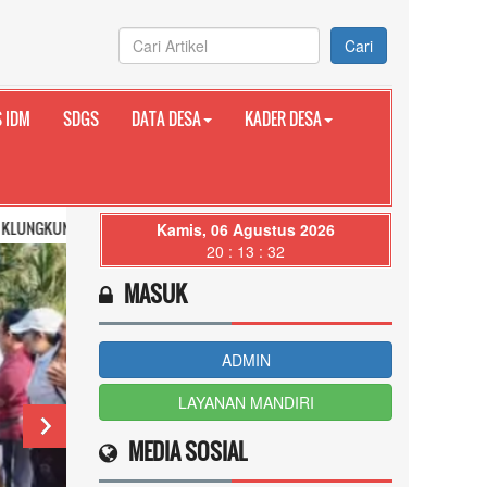
Cari
 IDM
SDGS
DATA DESA
KADER DESA
OVINSI BALI
Kamis, 06 Agustus 2026
20 : 13 : 34
MASUK
ADMIN
LAYANAN MANDIRI
MEDIA SOSIAL