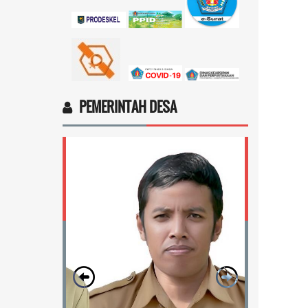
sosial dari pemerintah...
selengkapnya
Marten Keny Balubun
17 November 2025 11:18:28
4vptP...
selengkapnya
PEMERINTAH DESA