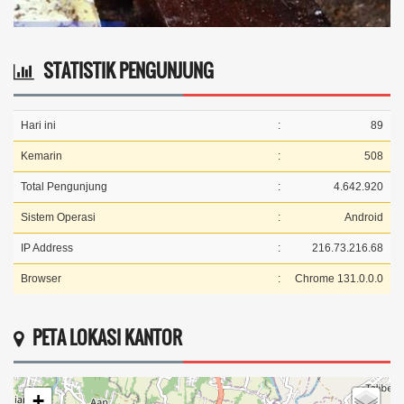
STATISTIK PENGUNJUNG
Hari ini
:
89
Kemarin
:
508
Total Pengunjung
:
4.642.920
Sistem Operasi
:
Android
IP Address
:
216.73.216.68
Browser
:
Chrome 131.0.0.0
PETA LOKASI KANTOR
+