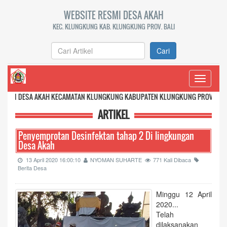
WEBSITE RESMI DESA AKAH
KEC. KLUNGKUNG KAB. KLUNGKUNG PROV. BALI
Cari
Toggle
navigati
KAH KECAMATAN KLUNGKUNG KABUPATEN KLUNGKUNG PROVINSI BALI
ARTIKEL
Penyemprotan Desinfektan tahap 2 Di lingkungan
Desa Akah
13 April 2020 16:00:10
NYOMAN SUHARTE
771 Kali Dibaca
Berita Desa
Minggu 12 April
2020...
Telah
dilaksanakan