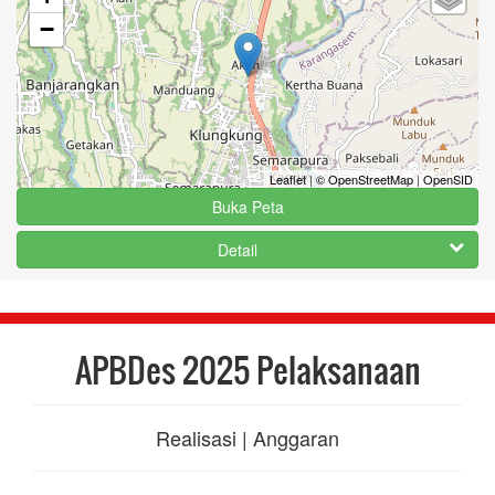
−
Leaflet
|
© OpenStreetMap
|
OpenSID
Buka Peta
Detail
APBDes 2025 Pelaksanaan
Realisasi | Anggaran