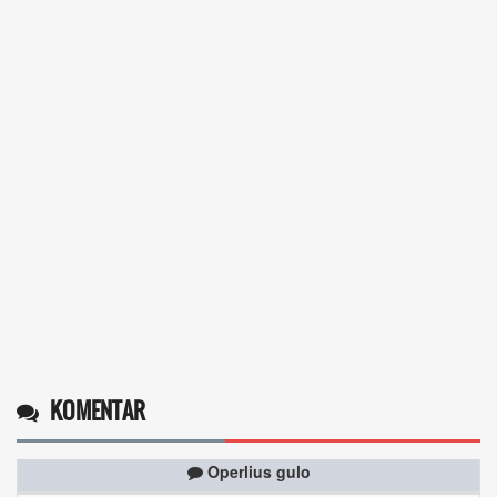
KOMENTAR
Operlius gulo
14 Desember 2025 19:31:29
Token gratis ...
selengkapnya