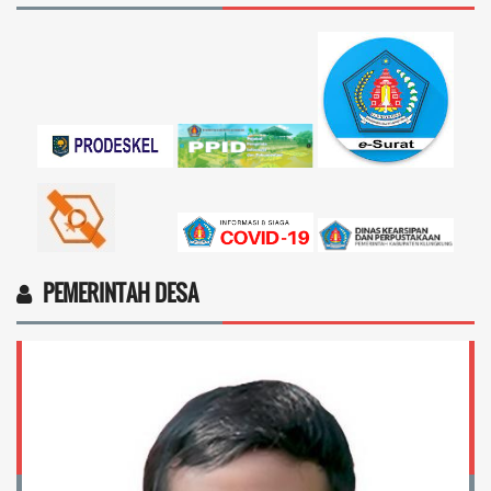
Marten Keny Balubun
17 November 2025 11:18:28
4vptP...
selengkapnya
PEMERINTAH DESA