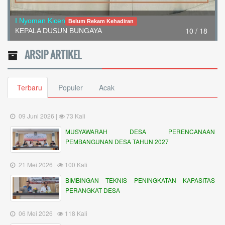
I Nyoman Kicen
Belum Rekam Kehadiran
10 / 18
KEPALA DUSUN BUNGAYA
ARSIP ARTIKEL
Terbaru
Populer
Acak
09 Juni 2026 |
73 Kali
MUSYAWARAH DESA PERENCANAAN
PEMBANGUNAN DESA TAHUN 2027
21 Mei 2026 |
100 Kali
BIMBINGAN TEKNIS PENINGKATAN KAPASITAS
PERANGKAT DESA
06 Mei 2026 |
118 Kali