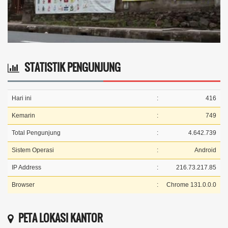
STATISTIK PENGUNJUNG
Hari ini
:
416
Kemarin
:
749
Total Pengunjung
:
4.642.739
Sistem Operasi
:
Android
IP Address
:
216.73.217.85
Browser
:
Chrome 131.0.0.0
PETA LOKASI KANTOR