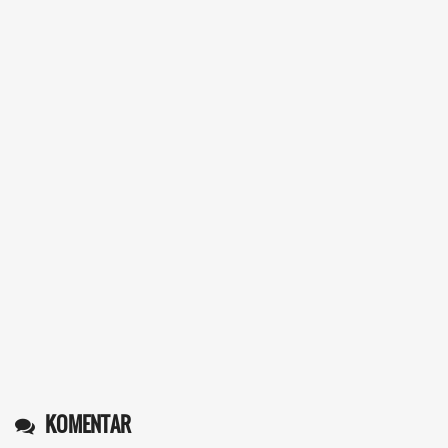
13 Desember 2025 22:52:11
Daptar kan dan usul prakeja 2025...
selengkapnya
Erizal
09 Desember 2025 13:48:42
Token listrik...
selengkapnya
Awin
06 Desember 2025 18:38:17
Pulsa gratis ...
selengkapnya
Musriadi
06 Desember 2025 14:58:24
Token gratis ...
selengkapnya
KOMENTAR
Joki