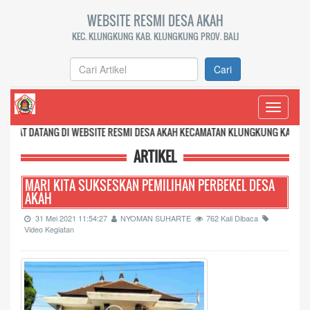
WEBSITE RESMI DESA AKAH
KEC. KLUNGKUNG KAB. KLUNGKUNG PROV. BALI
Cari
Toggle
navigati
DI WEBSITE RESMI DESA AKAH KECAMATAN KLUNGKUNG KABUPATEN KLUNGKUNG
ARTIKEL
MARI KITA SUKSESKAN PEMILIHAN PERBEKEL DESA
AKAH
31 Mei 2021 11:54:27
NYOMAN SUHARTE
762 Kali Dibaca
Video Kegiatan