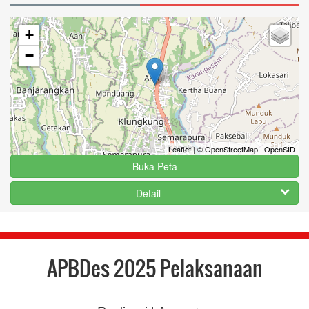
+
−
Leaflet
|
© OpenStreetMap
|
OpenSID
Buka Peta
Detail
APBDes 2025 Pelaksanaan