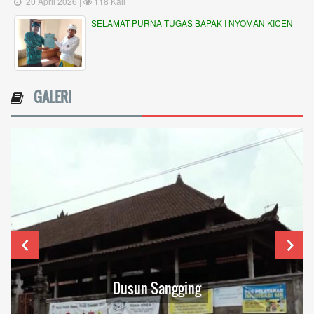
20 April 2026 |
118 Kali
SELAMAT PURNA TUGAS BAPAK I NYOMAN KICEN
GALERI
Dusun Sangging
B