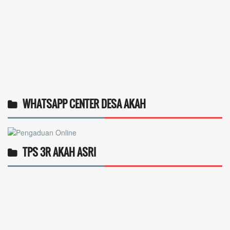
WHATSAPP CENTER DESA AKAH
TPS 3R AKAH ASRI
Operlius gulo
14 Desember 2025 19:31:29
Token gratis ...
selengkapnya
Nuripah