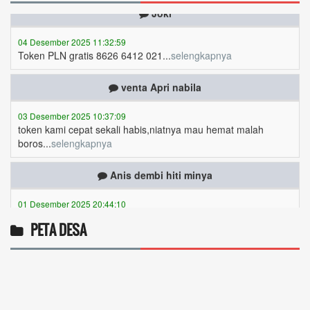
04 Desember 2025 11:32:59
Token PLN gratis 8626 6412 021...
selengkapnya
venta Apri nabila
03 Desember 2025 10:37:09
token kami cepat sekali habis,niatnya mau hemat malah
boros...
selengkapnya
Anis dembi hiti minya
01 Desember 2025 20:44:10
Token gratis ...
selengkapnya
Yanuaria Anita Aek Bria
PETA DESA
27 November 2025 08:07:46
Ingin cek nama penerima bantuan sosial dari
pemerintah...
selengkapnya
Marten Keny Balubun