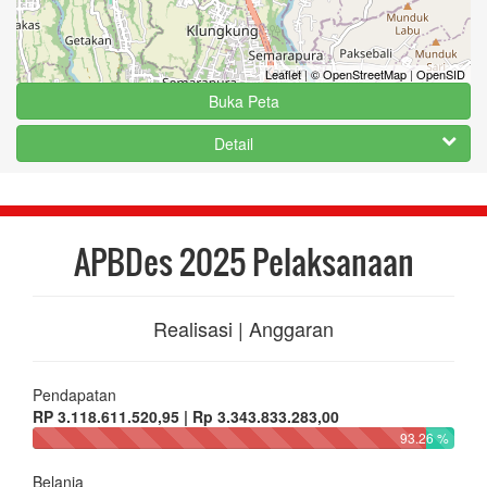
Leaflet
|
© OpenStreetMap
|
OpenSID
Buka Peta
Detail
APBDes 2025 Pelaksanaan
Realisasi | Anggaran
Pendapatan
RP 3.118.611.520,95 | Rp 3.343.833.283,00
93.26 %
Belanja