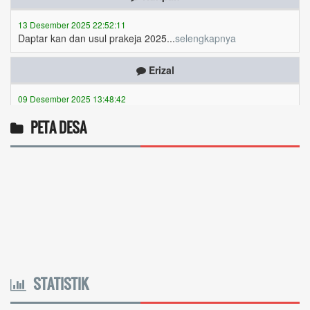
Daptar kan dan usul prakeja 2025...
selengkapnya
Erizal
09 Desember 2025 13:48:42
Token listrik...
selengkapnya
Awin
PETA DESA
06 Desember 2025 18:38:17
Pulsa gratis ...
selengkapnya
Musriadi
06 Desember 2025 14:58:24
Token gratis ...
selengkapnya
Joki
STATISTIK
04 Desember 2025 11:32:59
Token PLN gratis 8626 6412 021...
selengkapnya