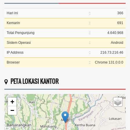
Hari ini
:
366
Kemarin
:
691
Total Pengunjung
:
4.640.968
Sistem Operasi
:
Android
IP Address
:
216.73.216.46
Browser
:
Chrome 131.0.0.0
PETA LOKASI KANTOR
+
−