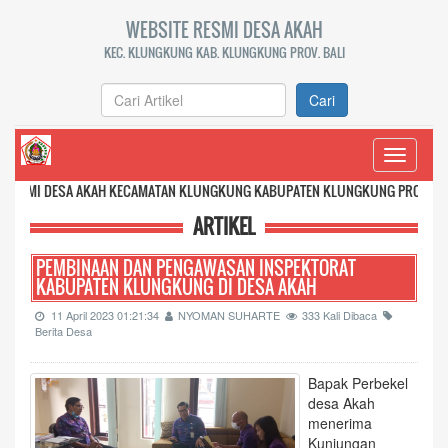
WEBSITE RESMI DESA AKAH
KEC. KLUNGKUNG KAB. KLUNGKUNG PROV. BALI
Cari
Toggle
navigati
A AKAH KECAMATAN KLUNGKUNG KABUPATEN KLUNGKUNG PROVINSI BALI
ARTIKEL
PEMBINAAN DAN PENGAWASAN INSPEKTORAT
KABUPATEN KLUNGKUNG DI DESA AKAH
11 April 2023 01:21:34
NYOMAN SUHARTE
333 Kali Dibaca
Berita Desa
Bapak Perbekel
desa Akah
menerima
Kunjungan