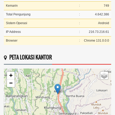
Kemarin
:
749
Total Pengunjung
:
4.642.386
Sistem Operasi
:
Android
IP Address
:
216.73.216.61
Browser
:
Chrome 131.0.0.0
PETA LOKASI KANTOR
+
−