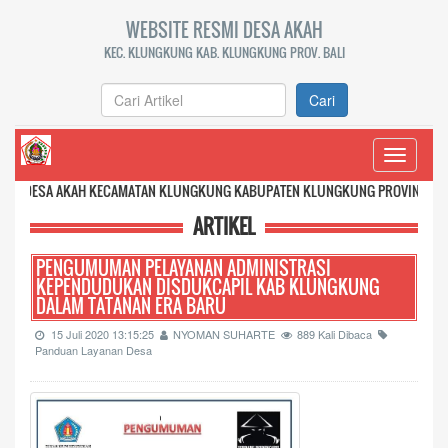
WEBSITE RESMI DESA AKAH
KEC. KLUNGKUNG KAB. KLUNGKUNG PROV. BALI
Cari
Toggle
navigati
AKAH KECAMATAN KLUNGKUNG KABUPATEN KLUNGKUNG PROVINSI BALI
ARTIKEL
PENGUMUMAN PELAYANAN ADMINISTRASI
KEPENDUDUKAN DISDUKCAPIL KAB KLUNGKUNG
DALAM TATANAN ERA BARU
15 Juli 2020 13:15:25
NYOMAN SUHARTE
889 Kali Dibaca
Panduan Layanan Desa