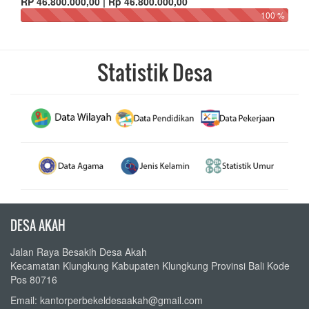
RP 46.800.000,00 | Rp 46.800.000,00
100 %
Statistik Desa
DESA AKAH
Jalan Raya Besakih Desa Akah
Kecamatan Klungkung Kabupaten Klungkung Provinsi Bali Kode
Pos 80716
Email: kantorperbekeldesaakah@gmail.com