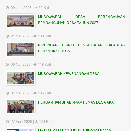
09 Juni 2026 |
72 Kali
MUSYAWARAH DESA PERENCANAAN
PEMBANGUNAN DESA TAHUN 2027
21 Mei 2026 |
100 Kali
BIMBINGAN TEKNIS PENINGKATAN KAPASITAS
PERANGKAT DESA
06 Mei 2026 |
118 Kali
MUSYAWARAH KEWENANGAN DESA
01 Mei 2026 |
105 Kali
PERGANTIAN BHABINKAMTIBMAS DESA AKAH
27 April 2026 |
103 Kali
MARI SUKSESKAN SENSUS EKONOMI 2026