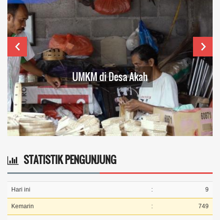
UMKM di Desa Akah
STATISTIK PENGUNJUNG
Hari ini
:
9
Kemarin
:
749