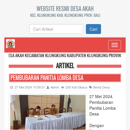
WEBSITE RESMI DESA AKAH
KEC. KLUNGKUNG KAB. KLUNGKUNG PROV. BALI
Cari
Toggle
navigati
KAH KECAMATAN KLUNGKUNG KABUPATEN KLUNGKUNG PROVINSI BALI
ARTIKEL
PEMBUBARAN PANITIA LOMBA DESA
27 Mei 2024 10:59:31
Admin
230 Kali Dibaca
Berita Desa
27 Mei 2024.
Pembubaran
Panitia Lomba
Desa
Dengan