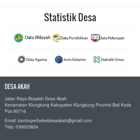
Statistik Desa
DESA AKAH
Jalan Raya Besakih Desa Akah
Kecamatan Klungkung Kabupaten Klungkung Provinsi Bali Kode
Pos 80716
Email: kantorperbekeldesaakah@gmail.com
Telp: 036623824