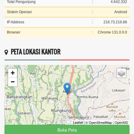
Total Pengunjung
:
4.642.332
Sistem Operasi
:
Android
IP Address
:
216.73.216.88
Browser
:
Chrome 131.0.0.0
PETA LOKASI KANTOR
+
−
Leaflet
|
© OpenStreetMap
|
OpenSID
Buka Peta