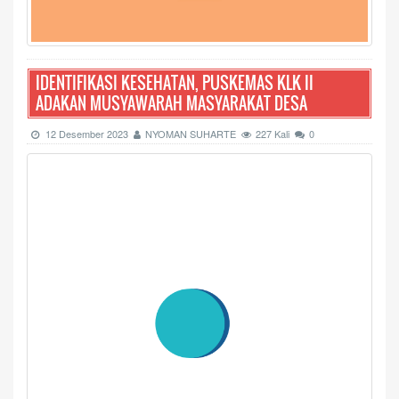
IDENTIFIKASI KESEHATAN, PUSKEMAS KLK II
ADAKAN MUSYAWARAH MASYARAKAT DESA
12 Desember 2023
NYOMAN SUHARTE
227 Kali
0
Halaman 23 dari 28