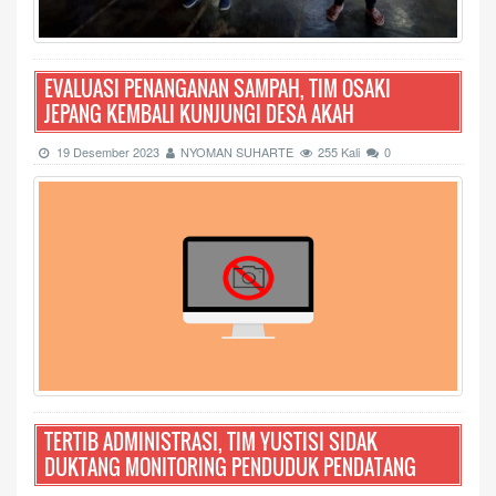
EVALUASI PENANGANAN SAMPAH, TIM OSAKI
JEPANG KEMBALI KUNJUNGI DESA AKAH
19 Desember 2023
NYOMAN SUHARTE
255 Kali
0
TERTIB ADMINISTRASI, TIM YUSTISI SIDAK
DUKTANG MONITORING PENDUDUK PENDATANG