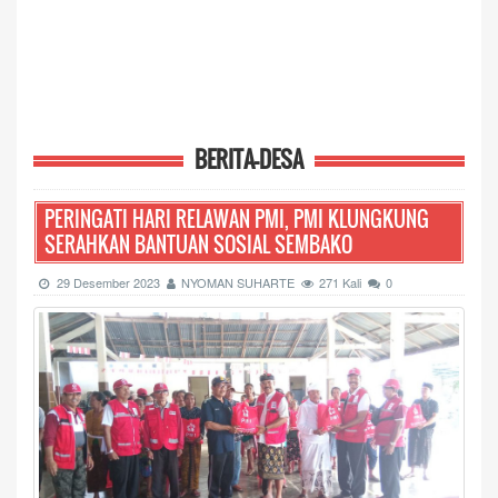
BERITA-DESA
PERINGATI HARI RELAWAN PMI, PMI KLUNGKUNG
SERAHKAN BANTUAN SOSIAL SEMBAKO
29 Desember 2023
NYOMAN SUHARTE
271 Kali
0