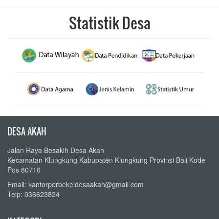
KATEGORI
Layanan Hukum Dan HAM Desa
Transparansi Keuangan
Produk Desa
Panduan Layanan Desa
Berita Desa
Agenda Desa
Peraturan Desa
Regulasi Keterbukaan Informasi Publik
Laporan Desa
Perpustakaan Desa
Pengumuman
Video Kegiatan