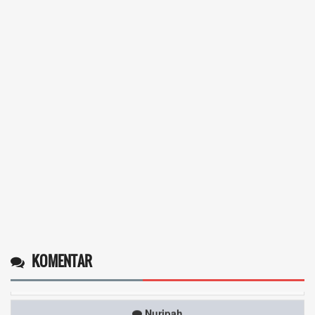
Operlius gulo
14 Desember 2025 19:31:29
Token gratis ...
selengkapnya
KOMENTAR
Nuripah
13 Desember 2025 22:52:11
Daptar kan dan usul prakeja 2025...
selengkapnya
Erizal
09 Desember 2025 13:48:42
Token listrik...
selengkapnya
Awin