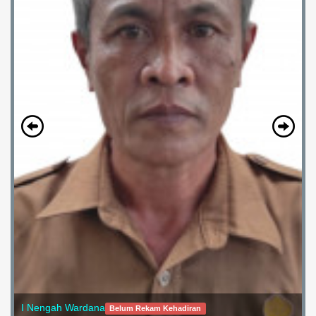
I NENGAH SUWARSANA
Belum Rekam Kehadiran
6 / 18
KAUR PERENCANAAN
ARSIP ARTIKEL
Terbaru
Populer
Acak