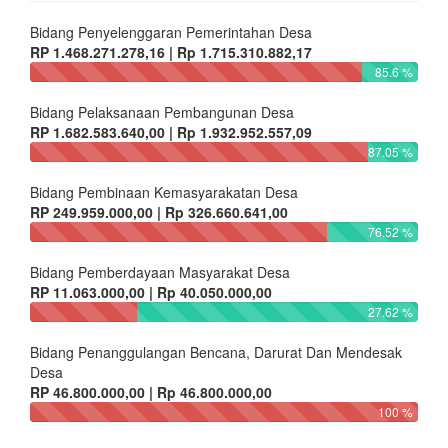
100 %
Statistik Desa
DESA AKAH
Jalan Raya Besakih Desa Akah
Kecamatan Klungkung Kabupaten Klungkung Provinsi Bali Kode
Pos 80716
Email: kantorperbekeldesaakah@gmail.com
Telp: 036623824