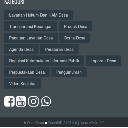
©
OpenDesa
OpenSID 2405.0.0
| Natra v2401.0.0