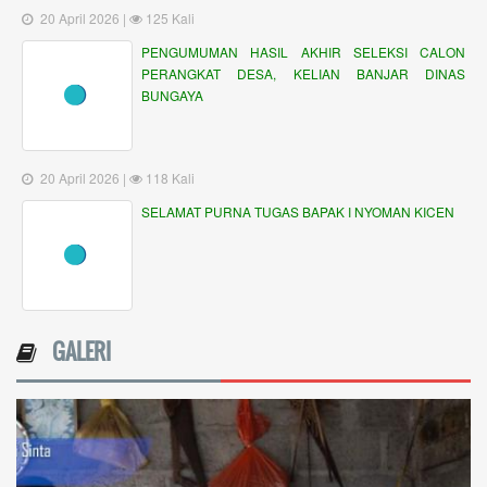
BUMDesa Artha Wigulpha
STATISTIK PENGUNJUNG
Hari ini
:
67