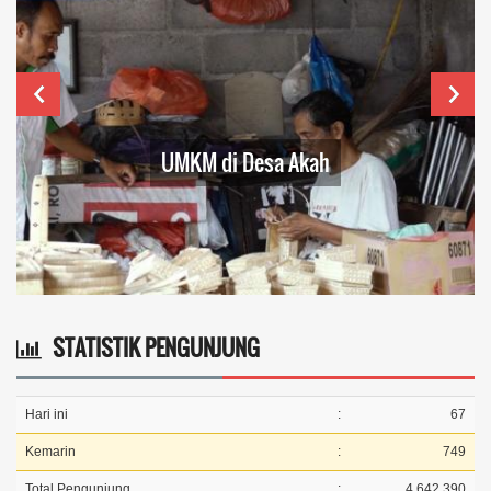
Kemarin
:
749
Total Pengunjung
:
4.642.390
Sistem Operasi
:
Android
IP Address
:
216.73.216.65
Browser
:
Chrome 131.0.0.0
PETA LOKASI KANTOR
+
−
Leaflet
|
© OpenStreetMap
|
OpenSID