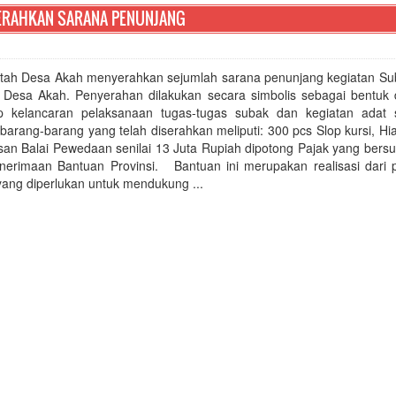
ERAHKAN SARANA PENUNJANG
tah Desa Akah menyerahkan sejumlah sarana penunjang kegiatan Su
i Desa Akah. Penyerahan dilakukan secara simbolis sebagai bentuk
p kelancaran pelaksanaan tugas-tugas subak dan kegiatan adat 
arang-barang yang telah diserahkan meliputi: 300 pcs Slop kursi, Hi
san Balai Pewedaan senilai 13 Juta Rupiah dipotong Pajak yang bers
nerimaan Bantuan Provinsi. Bantuan ini merupakan realisasi dari 
yang diperlukan untuk mendukung ...