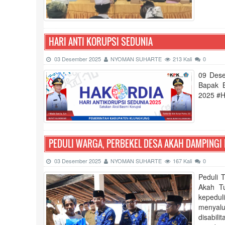
HARI ANTI KORUPSI SEDUNIA
03 Desember 2025
NYOMAN SUHARTE
213 Kali
0
09 Dese
Bapak B
2025 #H
PEDULI WARGA, PERBEKEL DESA AKAH DAMPINGI 
03 Desember 2025
NYOMAN SUHARTE
167 Kali
0
Peduli 
Akah Tu
kepedul
menyalu
disabil