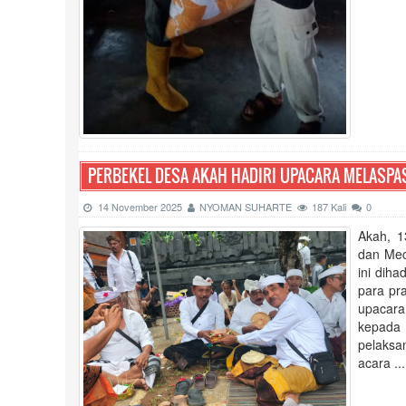
PERBEKEL DESA AKAH HADIRI UPACARA MELASPA
14 November 2025
NYOMAN SUHARTE
187 Kali
0
Akah, 1
dan Mec
ini dih
para pr
upacar
kepada
pelaksa
acara ...