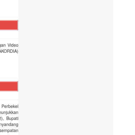
gan Video
HAKORDIA)
 Perbekel
nunjukkan
), Bupati
enyandang
esempatan