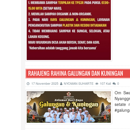
RAHAJENG RAHINA GALUNGAN DAN KUNINGAN
17 November 2025
NYOMAN SUHARTE
107 Kali
0
Om Swas
Nyangg
setate
#galung