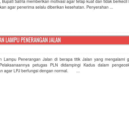
, Bupati Satria memberikan motivasi agar tetap kuat dan tidak berkecil h
an agar penerima selalu diberikan kesehatan. Penyerahan ...
KAN LAMPU PENERANGAN JALAN
n Lampu Penerangan Jalan di berapa titik Jalan yang mengalami 
Pelaksanaannya petugas PLN didampingi Kadus dalam pengecek
an agar LPJ berfungsi dengan normal. ...