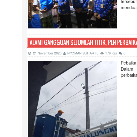
tersebut
mendoak
ALAMI GANGGUAN SEJUMLAH TITIK, PLN PERBAI
21 November 2025
NYOMAN SUHARTE
179 Kali
0
Pebaika
Dalam 
perbaik