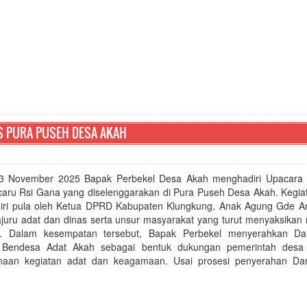
S PURA PUSEH DESA AKAH
3 November 2025 Bapak Perbekel Desa Akah menghadiri Upacara
aru Rsi Gana yang diselenggarakan di Pura Puseh Desa Akah. Kegiat
adiri pula oleh Ketua DPRD Kabupaten Klungkung, Anak Agung Gde A
ajuru adat dan dinas serta unsur masyarakat yang turut menyaksikan
a. Dalam kesempatan tersebut, Bapak Perbekel menyerahkan Da
 Bendesa Adat Akah sebagai bentuk dukungan pemerintah desa 
naan kegiatan adat dan keagamaan. Usai prosesi penyerahan Da