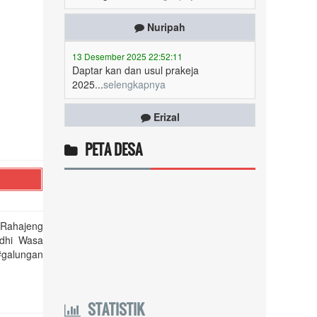
13 Desember 2025 22:52:11
Daptar kan dan usul prakeja
2025...
selengkapnya
Erizal
09 Desember 2025 13:48:42
Token listrik...
selengkapnya
PETA DESA
Awin
06 Desember 2025 18:38:17
Pulsa gratis ...
selengkapnya
 Rahajeng
Musriadi
dhi Wasa
#galungan
06 Desember 2025 14:58:24
Token gratis ...
selengkapnya
Joki
STATISTIK