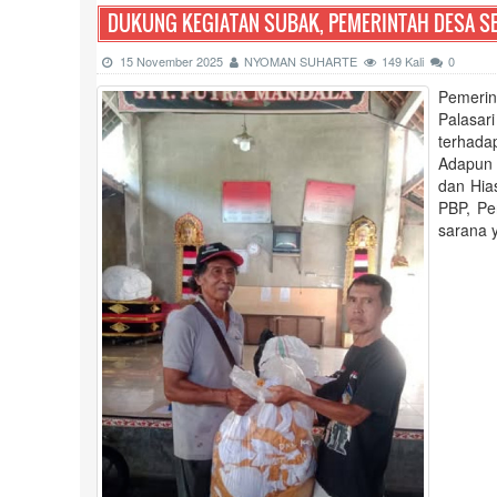
DUKUNG KEGIATAN SUBAK, PEMERINTAH DESA S
15 November 2025
NYOMAN SUHARTE
149 Kali
0
Pemerin
Palasar
terhada
Adapun b
dan Hia
PBP, Pe
sarana 