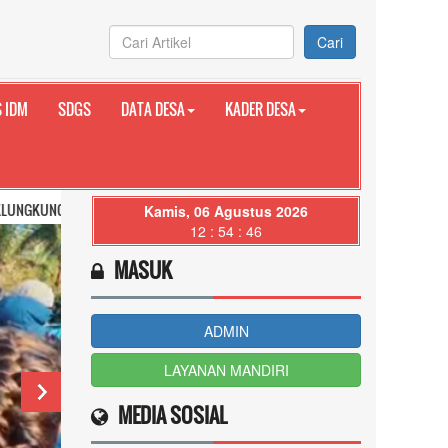
Cari
 IDM
SDGS
DATA DESA
KADER DESA
I BALI
Kamis, 06 Agustus 2026
12 : 54 : 48
MASUK
ADMIN
LAYANAN MANDIRI
MEDIA SOSIAL