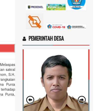
Marten Keny Balubun
17 November 2025 11:18:28
4vptP...
selengkapnya
PEMERINTAH DESA
 Melaspas
an sakral
nom, S.H.
 rangkaian
na Punia
terhadap
na Punia,