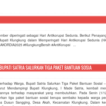
mber diperingati sebagai Hari Antikorupsi Sedunia. Berikut Penayan
upati Klungkung dalam Memperingati Hari Antikorupsi Sedunia (
AKORDIA2025 #KlungkungBersih #AntiKorupsi ...
BUPATI SATRIA SALURKAN TIGA PAKET BANTUAN SOSIA
Terhadap Warga, Bupati Satria Salurkan Tiga Paket Bantuan Sosial –
rut Mendampingi Bupati Klungkung, I Made Satria, kembali me
iannya terhadap masyarakat yang membutuhkan. Pada Senin (1/12
rkan tiga paket bantuan sosial berupa sembako kepada warga p
itas Dusun Sangging, Desa Akah, Kecamatan Klungkung. Dalam k