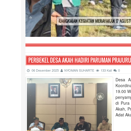
RANGKAIAN KEGIATAN MERAYAKAN 17 AGUSTUS 2025
PERBEKEL DESA AKAH HADIRI PARUMAN PRAJUR
06 Desember 2025
NYOMAN SUHARTE
133 Kali
0
Desa A
Koordin
19.00 W
penyamp
di Pura
Akah, P
Adat Ak