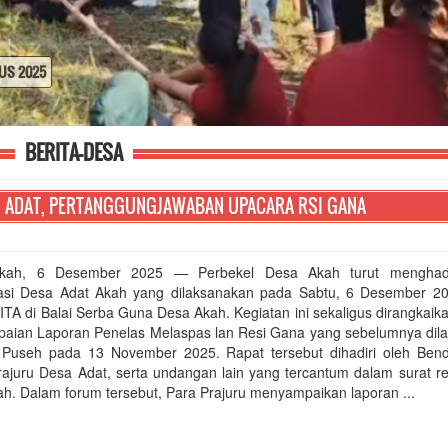
BERITA-DESA
U ADAT, PERTANGGUNGJAWABAN UPACARA RSI GANA
kah, 6 Desember 2025 — Perbekel Desa Akah turut menghadi
asi Desa Adat Akah yang dilaksanakan pada Sabtu, 6 Desember 20
ITA di Balai Serba Guna Desa Akah. Kegiatan ini sekaligus dirangkai
aian Laporan Penelas Melaspas lan Resi Gana yang sebelumnya dil
 Puseh pada 13 November 2025. Rapat tersebut dihadiri oleh Ben
rajuru Desa Adat, serta undangan lain yang tercantum dalam surat r
ah. Dalam forum tersebut, Para Prajuru menyampaikan laporan ...