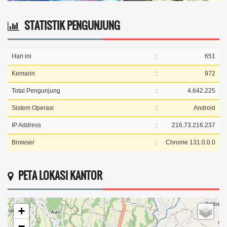
STATISTIK PENGUNJUNG
Hari ini
:
651
Kemarin
:
972
Total Pengunjung
:
4.642.225
Sistem Operasi
:
Android
IP Address
:
216.73.216.237
Browser
:
Chrome 131.0.0.0
PETA LOKASI KANTOR
+
−