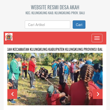
WEBSITE RESMI DESA AKAH
KEC. KLUNGKUNG KAB. KLUNGKUNG PROV. BALI
Cari
Toggle
navigati
N KLUNGKUNG KABUPATEN KLUNGKUNG PROVINSI BALI