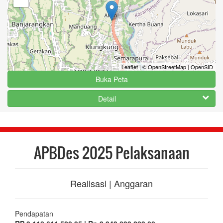
Leaflet
|
© OpenStreetMap
|
OpenSID
Buka Peta
Detail
APBDes 2025 Pelaksanaan
Realisasi | Anggaran
Pendapatan