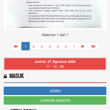
Halaman 1 dari 7
1
2
3
4
5
6
7
Jum'at, 07 Agustus 2026
11 : 17 : 00
MASUK
ADMIN
LAYANAN MANDIRI