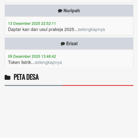
13 Desember 2025 22:52:11
Daptar kan dan usul prakeja 2025...
selengkapnya
Erizal
09 Desember 2025 13:48:42
Token listrik...
selengkapnya
Awin
06 Desember 2025 18:38:17
PETA DESA
Pulsa gratis ...
selengkapnya
Musriadi
06 Desember 2025 14:58:24
Token gratis ...
selengkapnya
Joki
04 Desember 2025 11:32:59