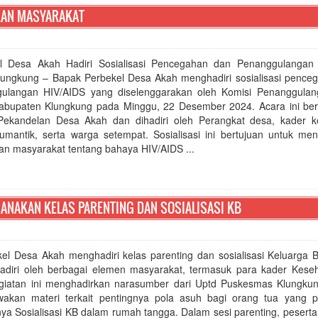
ARAN MASYARAKAT
l Desa Akah Hadiri Sosialisasi Pencegahan dan Penanggulangan
lungkung – Bapak Perbekel Desa Akah menghadiri sosialisasi pence
ulangan HIV/AIDS yang diselenggarakan oleh Komisi Penanggula
abupaten Klungkung pada Minggu, 22 Desember 2024. Acara ini ber
Pekandelan Desa Akah dan dihadiri oleh Perangkat desa, kader k
umantik, serta warga setempat. Sosialisasi ini bertujuan untuk men
an masyarakat tentang bahaya HIV/AIDS ...
ANAKAN KELAS PARENTING DAN SOSIALISASI KB
l Desa Akah menghadiri kelas parenting dan sosialisasi Keluarga 
hadiri oleh berbagai elemen masyarakat, termasuk para kader Kese
iatan ini menghadirkan narasumber dari Uptd Puskesmas Klungkun
kan materi terkait pentingnya pola asuh bagi orang tua yang po
ya Sosialisasi KB dalam rumah tangga. Dalam sesi parenting, peserta