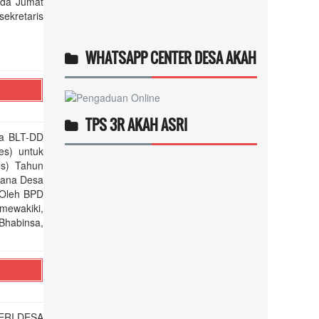
ada Jumat
ekretaris
WHATSAPP CENTER DESA AKAH
TPS 3R AKAH ASRI
ma BLT-DD
s) untuk
s) Tahun
Dana Desa
 Oleh BPD
mewakiki,
Bhabinsa,
ERI DESA