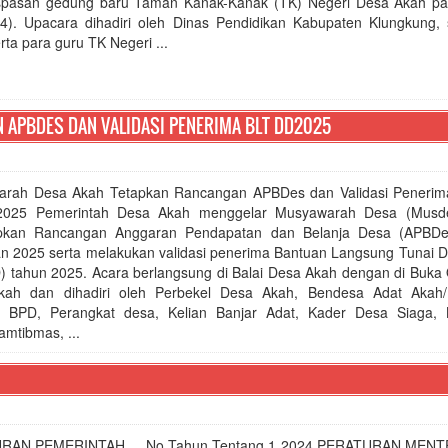
pasan gedung baru Taman Kanak-Kanak (TK) Negeri Desa Akah p
24). Upacara dihadiri oleh Dinas Pendidikan Kabupaten Klungkung, s
rta para guru TK Negeri ...
APBDES DAN VALIDASI PENERIMA BLT DD2025
rah Desa Akah Tetapkan Rancangan APBDes dan Validasi Peneri
2025 Pemerintah Desa Akah menggelar Musyawarah Desa (Musde
pkan Rancangan Anggaran Pendapatan dan Belanja Desa (APBDe
n 2025 serta melakukan validasi penerima Bantuan Langsung Tunai 
) tahun 2025. Acara berlangsung di Balai Desa Akah dengan di Buka
ah dan dihadiri oleh Perbekel Desa Akah, Bendesa Adat Akah/
 BPD, Perangkat desa, Kelian Banjar Adat, Kader Desa Siaga, 
amtibmas, ...
RAN PEMERINTAH No Tahun Tentang 1 2024 PERATURAN MENT