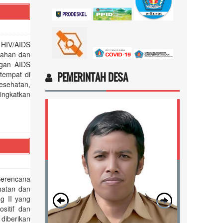
Marten Keny Balubun
17 November 2025 11:18:28
 HIV/AIDS
4vptP...
selengkapnya
gahan dan
ngan AIDS
tempat di
PEMERINTAH DESA
esehatan,
ingkatkan
Berencana
hatan dan
g II yang
sitif dan
 diberikan