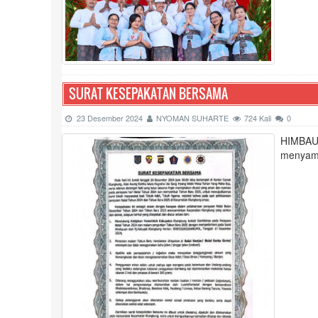
SURAT KESEPAKATAN BERSAMA
23 Desember 2024
NYOMAN SUHARTE
724 Kali
0
HIMBAUA
menyamb