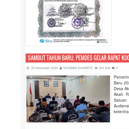
SAMBUT TAHUN BARU, PEMDES GELAR RAPAT KO
23 Desember 2024
NYOMAN SUHARTE
231 Kali
0
Pemerin
Baru 20
Desa Ak
Akah. R
Satuan
Audiens
ketentr