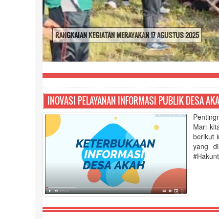
RANGKAIAN KEGIATAN MERAYAKAN 17 AGUSTUS 2025
INOVASI PELAYANAN INFORMASI PUBLIK DESA AK
Penting
Mari ki
berikut 
yang di
#Hakunt