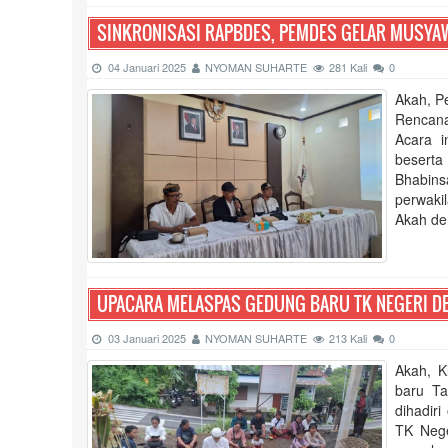
SINKRONISASI RAPBDES, PEMDES GELAR MUSYA
04 Januari 2025
NYOMAN SUHARTE
281 Kali
0
Akah, P
Rencana
Acara i
besert
Bhabins
perwaki
Akah de
UPACARA MELASPAS GEDUNG BARU TK NEGERI D
03 Januari 2025
NYOMAN SUHARTE
213 Kali
0
Akah, K
baru Ta
dihadir
TK Nege