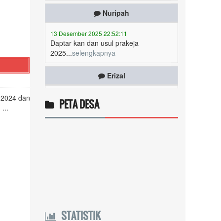
13 Desember 2025 22:52:11
Daptar kan dan usul prakeja
2025...
selengkapnya
Erizal
09 Desember 2025 13:48:42
Token listrik...
selengkapnya
 2024 dan
PETA DESA
Awin
...
06 Desember 2025 18:38:17
Pulsa gratis ...
selengkapnya
Musriadi
06 Desember 2025 14:58:24
Token gratis ...
selengkapnya
Joki
STATISTIK