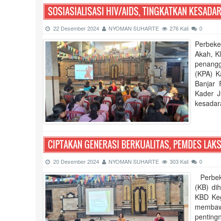
SOSIASIALISASI HIV/AIDS, TINGKATKAN KESAD
22 Desember 2024
NYOMAN SUHARTE
276 Kali
0
Perbeke
Akah, K
penangg
(KPA) K
Banjar 
Kader J
kesadar
CIPTAKAN GENERASI BERKUALITAS, PEMDES LAKS
20 Desember 2024
NYOMAN SUHARTE
303 Kali
0
Perbeke
(KB) di
KBD Keg
membawa
pentingn