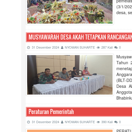
pemelas
(3/1/20
desa, se
MUSYAWARAH DESA AKAH TETAPKAN RANCANGAN 
31 Desember 2024
NYOMAN SUHARTE
287 Kali
0
Musyawa
Tahun 
meneta
Anggara
(BLT-DD
Desa Ak
Anggota
Bhabink
Peraturan Pemerintah
31 Desember 2024
NYOMAN SUHARTE
390 Kali
0
PERATU