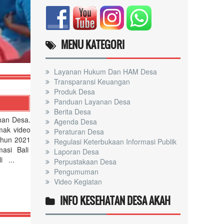
RPJMDES 2021-2027
MENU KATEGORI
Layanan Hukum Dan HAM Desa
Transparansi Keuangan
Produk Desa
Panduan Layanan Desa
Berita Desa
han Desa.
Agenda Desa
imak video
Peraturan Desa
Tahun 2021
Regulasi Keterbukaan Informasi Publik
masi Bali
Laporan Desa
i ...
Perpustakaan Desa
Pengumuman
Video Kegiatan
INFO KESEHATAN DESA AKAH