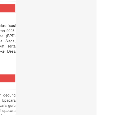
kronisasi
ran 2025.
esa (BPD)
a Siaga,
at, serta
ekel Desa
an gedung
. Upacara
 para guru
i upacara