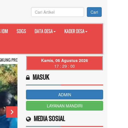
Cari
 IDM
SDGS
DATA DESA
KADER DESA
ALI
Kamis, 06 Agustus 2026
17 : 29 : 01
MASUK
ADMIN
LAYANAN MANDIRI
MEDIA SOSIAL