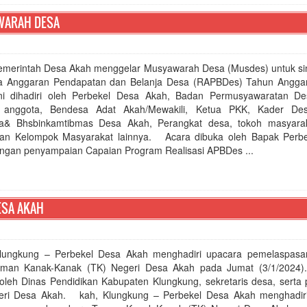
WARAH DESA
emerintah Desa Akah menggelar Musyawarah Desa (Musdes) untuk sin
 Anggaran Pendapatan dan Belanja Desa (RAPBDes) Tahun Angga
ni dihadiri oleh Perbekel Desa Akah, Badan Permusyawaratan D
a anggota, Bendesa Adat Akah/Mewakili, Ketua PKK, Kader Des
a& Bhsbinkamtibmas Desa Akah, Perangkat desa, tokoh masyarak
lan Kelompok Masyarakat lainnya. Acara dibuka oleh Bapak Perb
ngan penyampaian Capaian Program Realisasi APBDes ...
ESA AKAH
lungkung – Perbekel Desa Akah menghadiri upacara pemelaspas
man Kanak-Kanak (TK) Negeri Desa Akah pada Jumat (3/1/2024)
i oleh Dinas Pendidikan Kabupaten Klungkung, sekretaris desa, serta
ri Desa Akah. kah, Klungkung – Perbekel Desa Akah menghadir