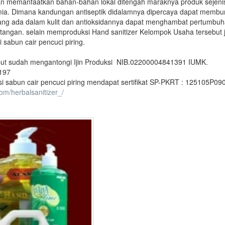
an memanfaatkan bahan-bahan lokal ditengah maraknya produk sejeni
mia. Dimana kandungan antiseptik didalamnya dipercaya dapat membu
ang ada dalam kulit dan antioksidannya dapat menghambat pertumbu
 tangan. selain memproduksi Hand sanitizer Kelompok Usaha tersebut 
sabun cair pencuci piring.
but sudah mengantongi Ijin Produksi NIB.02200004841391 IUMK.
197
si sabun cair pencuci piring mendapat sertifikat SP-PKRT : 125105P0
om/herbalsanitizer_/