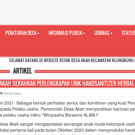
PERATURAN DESA
INFORMASI PUBLIK
LEMMAS
STATUS
DATANG DI WEBSITE RESMI DESA AKAH KECAMATAN KLUNGKUNG KABUPATEN KL
ARTIKEL
AKAH SERAHKAN PERLENGKAPAN UMK HANDSANITIZER HERBAL
Berita Desa
ni 2021. Sebagai bentuk perhatian serius dan komitmen yang kuat Pe
epada Pelaku usaha, Pemerintah Desa Akah menyerahkan bantuan pe
a pelaku usaha mikro "Wirausaha Bersama ALAM.I"
Desa Akah sangat mengapresiasi semangat anak muda kelompok usa
duksi pertama kali pada bulan Oktober 2020 dalam memproduksi hand 