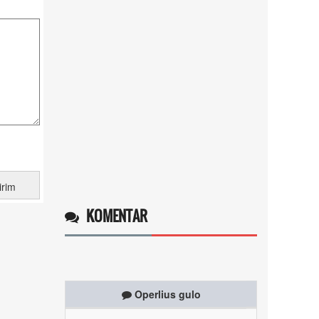
KOMENTAR
Operlius gulo
14 Desember 2025 19:31:29
Token gratis ...
selengkapnya