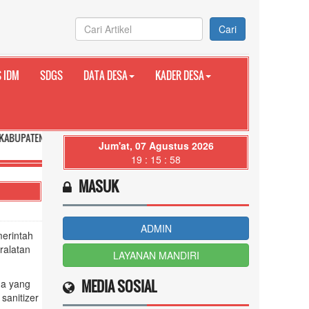
Cari
 IDM
SDGS
DATA DESA
KADER DESA
UNGKUNG PROVINSI BALI
Jum'at, 07 Agustus 2026
19 : 16 : 00
MASUK
ADMIN
merintah
ralatan
LAYANAN MANDIRI
MEDIA SOSIAL
ha yang
sanitizer