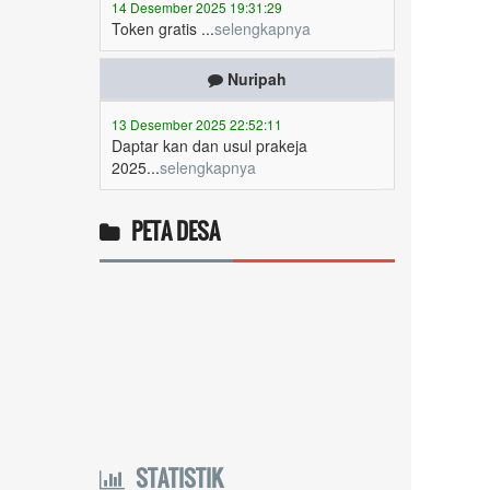
Nuripah
13 Desember 2025 22:52:11
Daptar kan dan usul prakeja
2025...
selengkapnya
Erizal
09 Desember 2025 13:48:42
PETA DESA
Token listrik...
selengkapnya
Awin
06 Desember 2025 18:38:17
Pulsa gratis ...
selengkapnya
Musriadi
06 Desember 2025 14:58:24
Token gratis ...
selengkapnya
STATISTIK