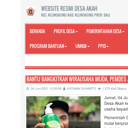
WEBSITE RESMI DESA AKAH
KEC. KLUNGKUNG KAB. KLUNGKUNG PROV. BALI
BERANDA
PROFIL DESA
PEMERINTAHAN DESA
PROGRAM BANTUAN
UMKM
PPID
SELAMAT 
BANTU BANGKITKAN WIRAUSAHA MUDA, PEMDES 
04 Juni 2021 10:26:08
NYOMAN SUHARTE
1.273 Kali Dibaca
Jumat, 04 Ju
Desa Akah k
usaha kepad
Pemerintah 
mulai berpro