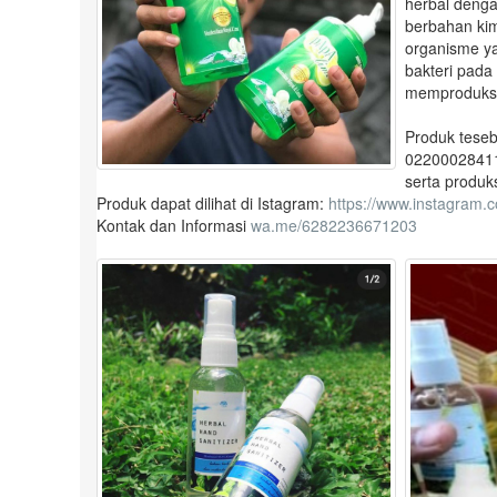
herbal deng
berbahan ki
organisme y
bakteri pada
memproduksi 
Produk tese
0220002841
serta produk
Produk dapat dilihat di Istagram:
https://www.instagram.c
Kontak dan Informasi
wa.me/6282236671203