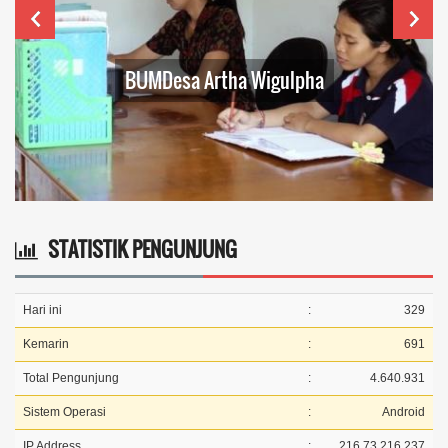
BUMDesa Artha Wigulpha
STATISTIK PENGUNJUNG
Hari ini
:
329
Kemarin
:
691
Total Pengunjung
:
4.640.931
Sistem Operasi
:
Android
IP Address
:
216.73.216.237