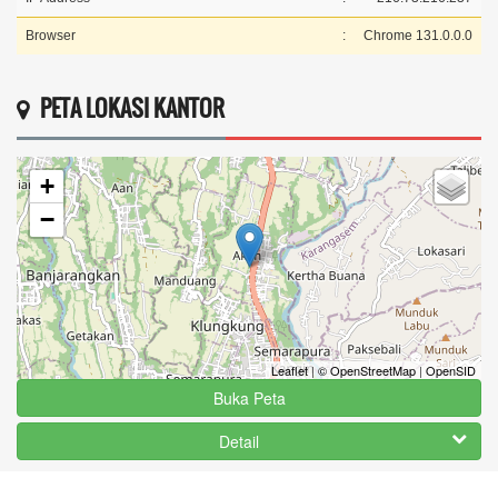
Browser
:
Chrome 131.0.0.0
PETA LOKASI KANTOR
+
−
Leaflet
|
© OpenStreetMap
|
OpenSID
Buka Peta
Detail