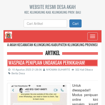
WEBSITE RESMI DESA AKAH
KEC. KLUNGKUNG KAB. KLUNGKUNG PROV. BALI
Cari
Toggle
navigati
 KECAMATAN KLUNGKUNG KABUPATEN KLUNGKUNG PROVINSI BALI
ARTIKEL
WASPADA PENIPUAN UNDANGAN PERNIKAHAN!
10 Agustus 2023 21:26:06
NYOMAN SUHARTE
322 Kali Dibaca
Berita Desa
Untuk
diwaspadai!!
Modus penipuan
online kini
semakin kreatif