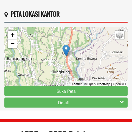
PETA LOKASI KANTOR
+
−
Leaflet
|
© OpenStreetMap
|
OpenSID
Buka Peta
Detail