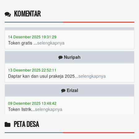
Operlius gulo
KOMENTAR
14 Desember 2025 19:31:29
Token gratis ...
selengkapnya
Nuripah
13 Desember 2025 22:52:11
Daptar kan dan usul prakeja 2025...
selengkapnya
Erizal
09 Desember 2025 13:48:42
Token listrik...
selengkapnya
Awin
06 Desember 2025 18:38:17
PETA DESA
Pulsa gratis ...
selengkapnya
Musriadi