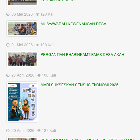
06 Mei 2026 |
120 Kali
MUSYAWARAH KEWENANGAN DESA
01 Mei 2026 |
108 Kali
PERGANTIAN BHABINKAMTIBMAS DESA AKAH
27 April 2026 |
106 Kali
MARI SUKSESKAN SENSUS EKONOMI 2026
20 April 2026 |
127 Kali
PENGUMUMAN HASIL AKHIR SELEKSI CALON