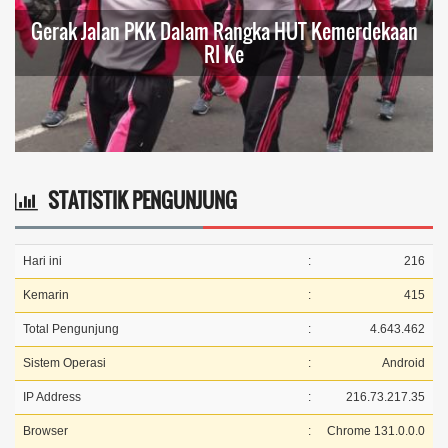
Seni dan Budaya
STATISTIK PENGUNJUNG
Hari ini
:
216
Kemarin
:
415
Total Pengunjung
:
4.643.462
Sistem Operasi
:
Android
IP Address
:
216.73.217.35
Browser
:
Chrome 131.0.0.0