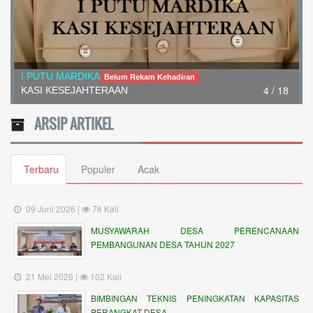
I Nengah Wardana
Belum Rekam Kehadiran
5 / 18
Kepala Dusun Gingsir
ARSIP ARTIKEL
Terbaru
Populer
Acak
09 Juni 2026 |
76 Kali
MUSYAWARAH DESA PERENCANAAN
PEMBANGUNAN DESA TAHUN 2027
21 Mei 2026 |
102 Kali
BIMBINGAN TEKNIS PENINGKATAN KAPASITAS
PERANGKAT DESA