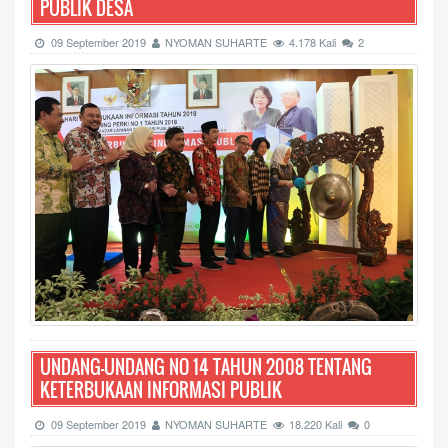
PUBLIK DESA
09 September 2019
NYOMAN SUHARTE
4.178 Kali
2
UNDANG-UNDANG NO 14 TAHUN 2008 TENTANG
KETERBUKAAN INFORMASI PUBLIK
09 September 2019
NYOMAN SUHARTE
18.220 Kali
0