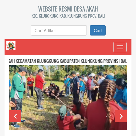
WEBSITE RESMI DESA AKAH
KEC. KLUNGKUNG KAB. KLUNGKUNG PROV. BALI
Cari
Toggle
navigati
AN KLUNGKUNG KABUPATEN KLUNGKUNG PROVINSI BALI