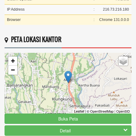
IP Address
:
216.73.216.180
Browser
:
Chrome 131.0.0.0
PETA LOKASI KANTOR
+
−
Leaflet
|
© OpenStreetMap
|
OpenSID
Buka Peta
Detail