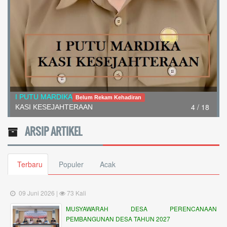
I Nengah Wardana
Belum Rekam Kehadiran
ARSIP ARTIKEL
Kepala Dusun Gingsir
Terbaru
Populer
Acak
09 Juni 2026 |
73 Kali
MUSYAWARAH DESA PERENCANAAN
PEMBANGUNAN DESA TAHUN 2027