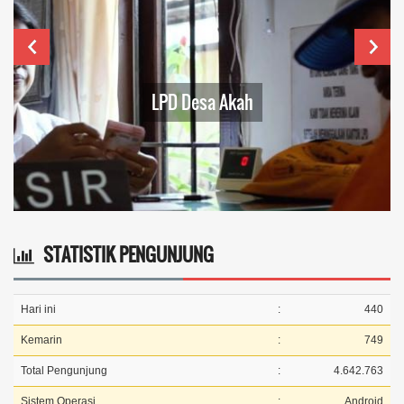
LPD Desa Akah
Pr
STATISTIK PENGUNJUNG
Hari ini
:
440
Kemarin
:
749
Total Pengunjung
:
4.642.763
Sistem Operasi
:
Android