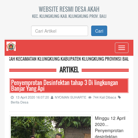
WEBSITE RESMI DESA AKAH
KEC. KLUNGKUNG KAB. KLUNGKUNG PROV. BALI
Cari
Toggle
navigati
AMATAN KLUNGKUNG KABUPATEN KLUNGKUNG PROVINSI BALI
ARTIKEL
Penyemprotan Desinfektan tahap 3 Di lingkungan
Banjar Yang Api
13 April 2020 16:07:20
NYOMAN SUHARTE
744 Kali Dibaca
Berita Desa
Minggu 12 April
2020...
Penyemprotan
desinfektan